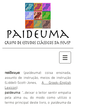
παίδευμα
: (
paídeuma
): coisa ensinada,
assunto de instrução, meios de instrução
(Liddell-Scott-Jones,
A Greek–English
Lexicon
).
paideuma
: "...deixar o leitor sentir empatia
pela alma ou, do modo como utilizo o
termo principal deste livro, o
paideuma
da