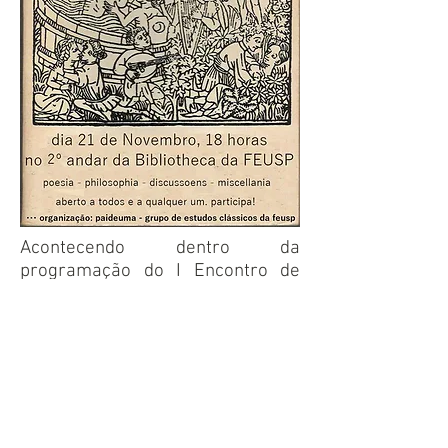
Acontecendo dentro da
programação do I Encontro de
Pós-graduação da PPGE-FEUSP
(2018), o
Paideuma
convida para
um evento sem método, com o
propósito único de ouvir,
comentar e conversar sobre
alguns poemas, textos em prosa
e música
.