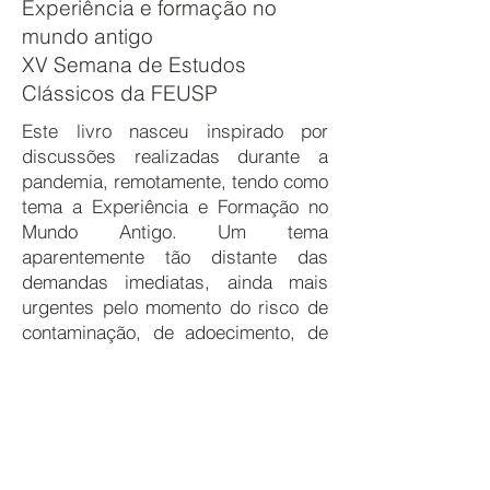
Experiência e formação no
mundo antigo
XV Semana de Estudos
Clássicos da FEUSP
Este livro nasceu inspirado por
discussões realizadas durante a
pandemia, remotamente, tendo como
tema a Experiência e Formação no
Mundo Antigo. Um tema
aparentemente tão distante das
demandas imediatas, ainda mais
urgentes pelo momento do risco de
contaminação, de adoecimento, de
morte - mas que foi, na verdade,
uma janela aberta e uma lufada de ar
no isolamento forçado ao qual o
mundo foi submetido. Os
organizadores argumentam que
olhar para o pensamento antigo