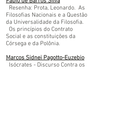
Fabio de Barros Silva
Resenha: Prota, Leonardo. As
Filosofias Nacionais e a Questão
da Universalidade da Filosofia.
Os princípios do Contrato
Social e as constituições da
Córsega e da Polônia.
Marcos Sidnei Pagotto-Euzebio
Isócrates - Discurso Contra os
Sofistas.
A Filosofia, a Cidade e a
Paideia: os Antigos
Contemporâneos.
Considerações acerca da
Fundamentação da Metafísica
dos Costumes de I. Kant -
Liberdade, Dever e
Moralidade.