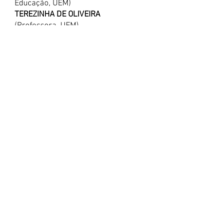
Educação, UEM)
TEREZINHA DE OLIVEIRA
(Professora, UEM)
Educação contemplativa para Hugo
de Saint-Victor
RAFAEL HENRIQUE SANTIN
(Doutor
em Educação, IFPR)
(coordenador
da mesa)
TEREZINHA OLIVEIRA
(Professora,
UEM)
A teoria tomasiana das paixões da
alma e a educação
Tempo de cada comunicação: 20
minutos
MESA 5