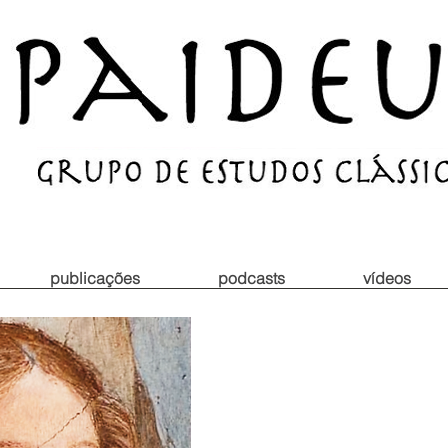
publicações
podcasts
vídeos
XIX Semana de Estudo
De como filosofar 