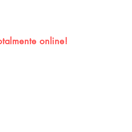
rometem felicidade e
suficiência narcísica.
talmente online!