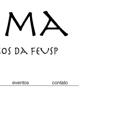
eventos
contato
s Clássicos da FEUSP
é aprender a viver: