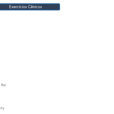
Exercícios Cênicos
 Rei
ity