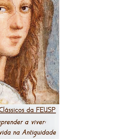
filosofia como modo d
A
XIX Semana de Estud
propõe, desta vez, exam
como modo de vida, ou 
formativa marcada 
conhecimento e pelo c
pela responsabilidade d
evento investigará, a par
a ideia de filosofia nã
de conceitos e argumen
de modificação do sujei
medida e de certo
desdobramentos crítico